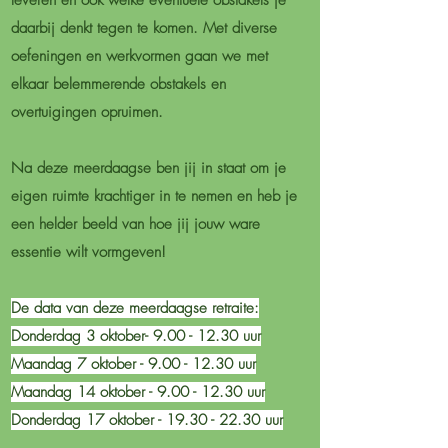
leveren en ook welke eventuele obstakels je
daarbij denkt tegen te komen. Met diverse
oefeningen en werkvormen gaan we met
elkaar belemmerende obstakels en
overtuigingen opruimen.
Na deze meerdaagse ben jij in staat om je
eigen ruimte krachtiger in te nemen en heb je
een helder beeld van hoe jij jouw ware
essentie wilt vormgeven!
De data van deze meerdaagse retraite:
Donderdag 3 oktober- 9.00 - 12.30 uur
Maandag 7 oktober - 9.00 - 12.30 uur
Maandag 14 oktober - 9.00 - 12.30 uur
Donderdag 17 oktober - 19.30 - 22.30 uur