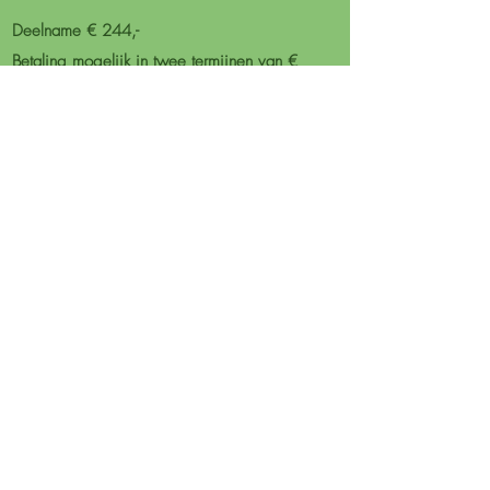
Deelname € 244,-
Betaling mogelijk in twee termijnen van €
122,-
Inclusief koffie/thee, tussendoortjes/fruit
De meerdaagse bestaat uit een samenhangend
geheel van:
Tijd voor jezelf, stiltezwemmen, klankbaden,
meditaties, intuïtief schrijven, emotieregulatie
oefeningen, opstellingen, kruidenremedies,
numerologie, individuele coaching,
kaartlegging, creatieve verwerking en een
cacaoceremonie.