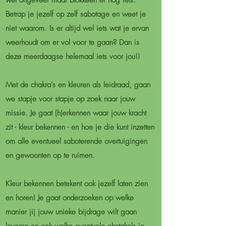
wel ongeveer maar blokkeert er nog iets.
Betrap je jezelf op zelf sabotage en weet je
niet waarom. Is er altijd wel iets wat je ervan
weerhoudt om er vol voor te gaan? Dan is
deze meerdaagse helemaal iets voor jou!!
Met de chakra's en kleuren als leidraad, gaan
we stapje voor stapje op zoek naar jouw
missie. Je gaat (h)erkennen waar jouw kracht
zit - kleur bekennen - en hoe je die kunt inzetten
om alle eventueel saboterende overtuigingen
en gewoonten op te ruimen.
Kleur bekennen betekent ook jezelf laten zien
en horen! Je gaat onderzoeken op welke
manier jij jouw unieke bijdrage wilt gaan