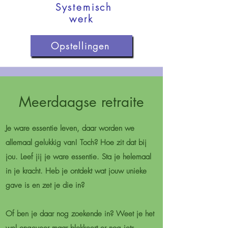
Systemisch
werk
Opstellingen
Meerdaagse retraite
Je ware essentie leven, daar worden we
allemaal gelukkig van! Toch? Hoe zit dat bij
jou. Leef jij je ware essentie. Sta je helemaal
in je kracht. Heb je ontdekt wat jouw unieke
gave is en zet je die in?
Of ben je daar nog zoekende in? Weet je het