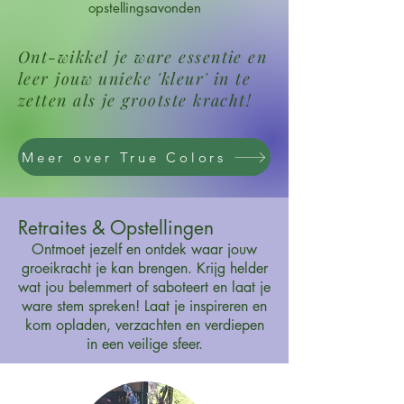
opstellingsavonden
Ont-wikkel je ware essentie en
leer jouw unieke 'kleur' in te
zetten als je grootste kracht!
Meer over True Colors
Retraites & Opstellingen
Ontmoet jezelf en ontdek waar jouw
groeikracht je kan brengen. Krijg helder
wat jou belemmert of saboteert en laat je
ware stem spreken! Laat je inspireren en
kom opladen, verzachten en verdiepen
in een veilige sfeer.