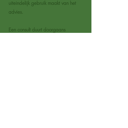
uiteindelijk gebruik maakt van het
advies.
Een consult duurt doorgaans
maximaal 20 minuten
Bij voorkeur via videobellen of
afspraak in de praktijk
Uitgaande van 20 minuten is het
€20,-​
Disclaimer: In alle gevallen geldt dat
je bij ernstige klachten altijd eerst je
arts raadpleegt! Zwangere vrouwen
wordt het gebruik van de meeste