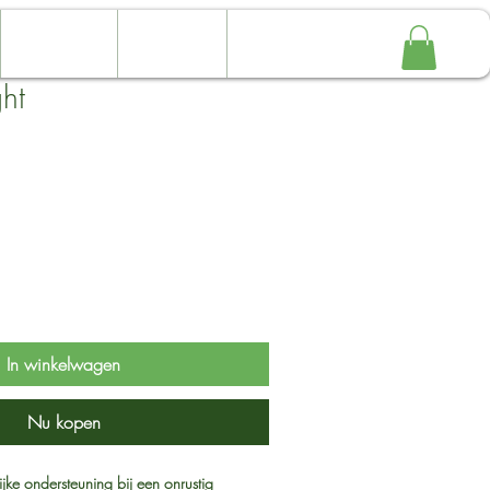
Contact
Webshop
Online boeken
ht
oopprijs
In winkelwagen
Nu kopen
jke ondersteuning bij een onrustig