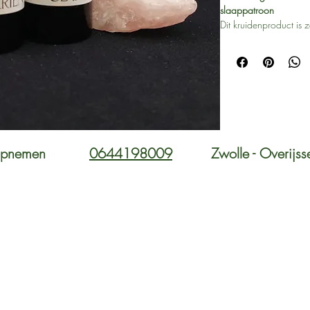
slaappatroon
Dit kruidenproduct is 
spectrum aan tradition
bij het tot rust komen
hun rustgevende en k
ze een harmonisch geh
gemakkelijker te ont
verbetering in het sla
staan bekend om hun i
herstellen van de natuu
opnemen
0644198009
Zwolle - Overijss
Toepassingen
Dit kruidenproduct ka
• Rusteloosheid
• Moeite met in slaap
• Onrustig slapen
• Spanning en stress 
Werkingen (traditionel
• Kalmerend