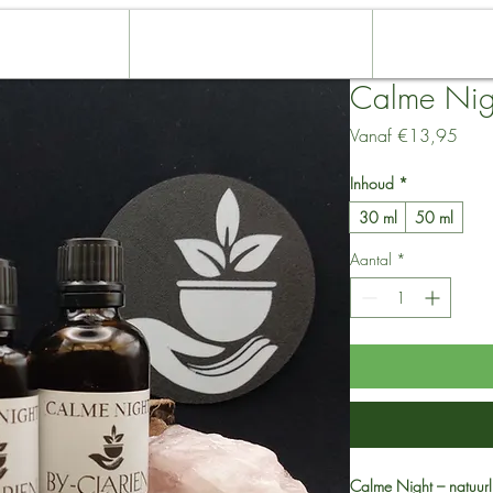
 Gezondheid
Klankschaal & Sessies
Over mij
Calme Nig
Verk
Vanaf
€13,95
Inhoud
*
30 ml
50 ml
Aantal
*
Calme Night – natuurli