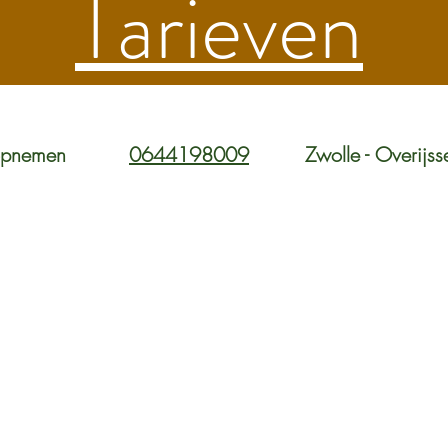
Tarieven
opnemen
0644198009
Zwolle - Overijss